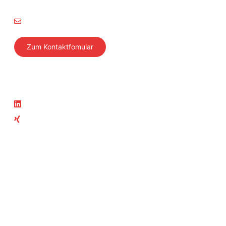
8304 Wallisellen
info@svti.ch
Zum Kontaktfomular
Folgen Sie uns
Aktuelles
LinkedIn
News
Xing
Aktuelle Kurse
Teil der SVTI-Gruppe
SVTI
Swiss Safety Center
Autosonic
Swiss Safety Center
Akademie