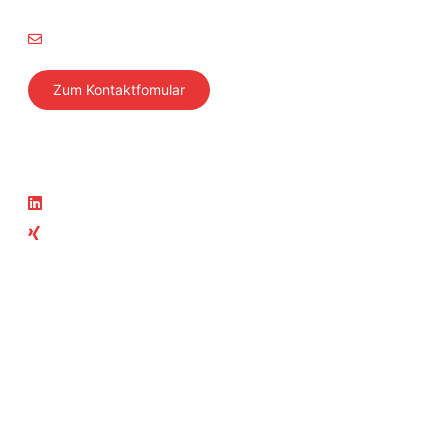
8304 Wallisellen
info@svti.ch
Zum Kontaktfomular
Folgen Sie uns
Aktuelles
LinkedIn
News
Xing
Aktuelle Kurse
Teil der SVTI-Gruppe
SVTI
Swiss Safety Center
Autosonic
Swiss Safety Center
Akademie