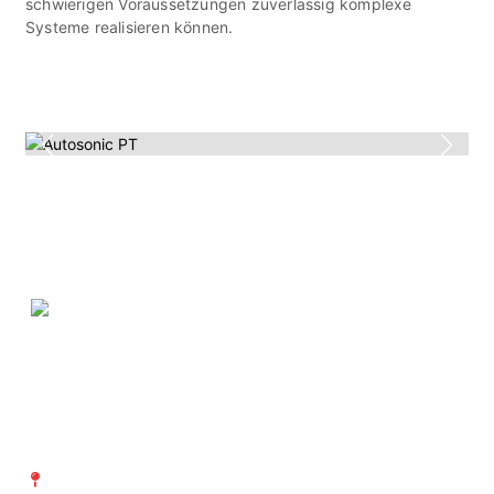
schwierigen Voraussetzungen zuverlässig komplexe
Systeme realisieren können.
SVTI Schweizerischer Verein
für technische Inspektionen
Richtistrasse 15