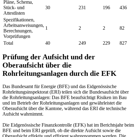
Pläne, Schema,
Stück- und
30
231
196
436
Attestlisten
Spezifikationen,
Arbeitsanweisungen,
1
2
2
82
Berechnungen,
Vorprüfungen
Total
40
249
229
827
Prüfung der Aufsicht und der
Oberaufsicht über die
Rohrleitungsanlagen durch die EFK
Das Bundesamt für Energie (BFE) und das Eidgenössische
Rohrleitungsinspektorat (ERI) teilen sich die Bundesaufsicht über
die Rohrleitungsanlagen: Das BFE beaufsichtigt Risiken im Bau
und im Betrieb der Rohrleitungsanlagen und gewährleistet die
Oberaufsicht über die Kantone, während das ERI die technische
Aufsicht wahrnimmt.
Die Eidgenössische Finanzkontrolle (EFK) hat im Berichtsjahr beim
BFE und beim ERI geprüft, ob die direkte Aufsicht sowie die
Oberaufsicht effektiv und effizient wahrgenommen werden. Die