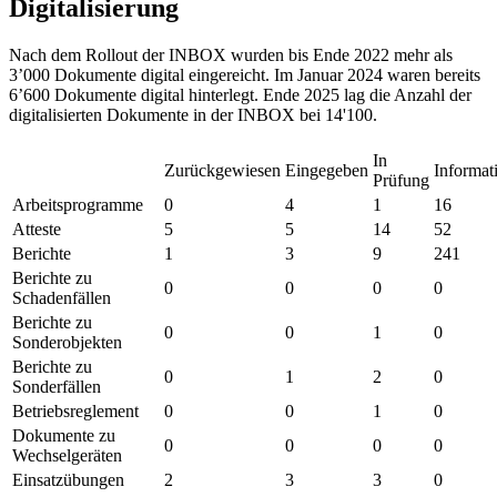
Digitalisierung
Nach dem Rollout der INBOX wurden bis Ende 2022 mehr als
3’000 Dokumente digital eingereicht. Im Januar 2024 waren bereits
6’600 Dokumente digital hinterlegt. Ende 2025 lag die Anzahl der
digitalisierten Dokumente in der INBOX bei 14'100.
In
Zurückgewiesen
Eingegeben
Informat
Prüfung
Arbeitsprogramme
0
4
1
16
Atteste
5
5
14
52
Berichte
1
3
9
241
Berichte zu
0
0
0
0
Schadenfällen
Berichte zu
0
0
1
0
Sonderobjekten
Berichte zu
0
1
2
0
Sonderfällen
Betriebsreglement
0
0
1
0
Dokumente zu
0
0
0
0
Wechselgeräten
Einsatzübungen
2
3
3
0