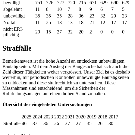
bewilligt
751
726
727
720
715
671
629
690
629
abgelehnt
11
8
10
7
8
9
6
7
5
unbewilligt
35
35
35
28
36
23
32
20
23
Notfall
11
25
13
13
18
21
12
17
17
nicht ERI-
29
15
27
32
20
2
0
0
0
pflichtig
Straffälle
Bemerkenswert ist die hohe Anzahl an entdeckten unbewilligten
Bautätigkeiten. Mit dem Anstieg der Baugesuche hat sich auch die
Zahl dieser Tätigkeiten weiter vergrössert. Unser Ziel ist es deshalb
weiterhin, mit periodischen Kontrollen unbewilligte Bautätigkeiten
zu entdecken und diese strafrechtlich zu untersuchen. Diese
Massnahmen sind entscheidend, um die Sicherheit der
Rohrleitungsanlagen auf einem hohen Stand zu halten.
Übersicht der eingeleiteten Untersuchungen
2025
2024
2023
2022
2021
2020
2019
2018
2017
Straffälle
46
37
36
26
37
27
35
26
30