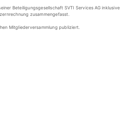
iner Beteiligungsgesellschaft SVTI Services AG inklusive
Konzernrechnung zusammengefasst.
chen Mitgliederversammlung publiziert.
ie uns
Aktuelles
dIn
News
Aktuelle Kurse