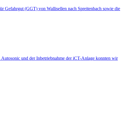
für Gefahrgut (GGT) von Wallisellen nach Spreitenbach sowie die
ei Autosonic und der Inbetriebnahme der iCT-Anlage konnten wir