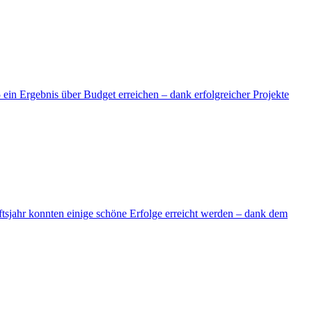
n Ergebnis über Budget erreichen – dank erfolgreicher Projekte
ftsjahr konnten einige schöne Erfolge erreicht werden – dank dem