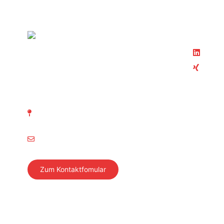
Folgen S
Linke
Xing
SVTI Schweizerischer Verein
für technische Inspektionen
Teil der
Richtistrasse 15
SVTI
8304 Wallisellen
Swiss Sa
info@svti.ch
Autosoni
Swiss Sa
Zum Kontaktfomular