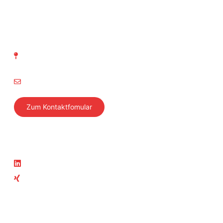
SVTI Schweizerischer Verein
für technische Inspektionen
Richtistrasse 15
8304 Wallisellen
info@svti.ch
Zum Kontaktfomular
Folgen Sie uns
Aktuelles
LinkedIn
News
Xing
Aktuelle Kurse
Teil der SVTI-Gruppe