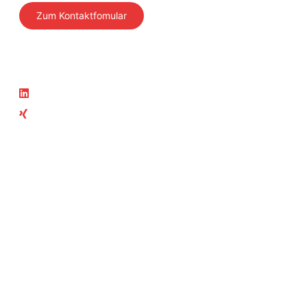
Zum Kontaktfomular
Folgen Sie uns
Aktuelles
LinkedIn
News
Xing
Aktuelle Kurse
Teil der SVTI-Gruppe
SVTI
Swiss Safety Center
Autosonic
Swiss Safety Center
Akademie