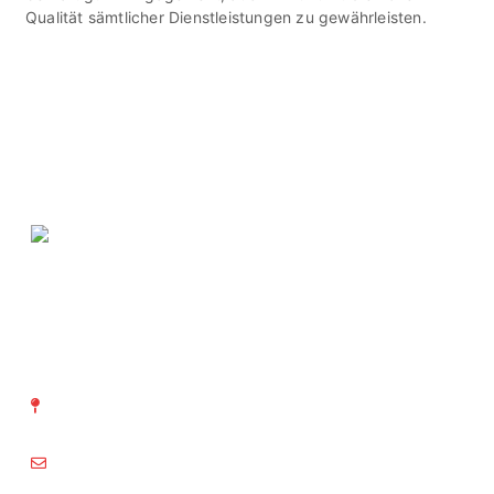
Qualität sämtlicher Dienstleistungen zu gewährleisten.
SVTI Schweizerischer Verein
für technische Inspektionen
Richtistrasse 15
8304 Wallisellen
info@svti.ch